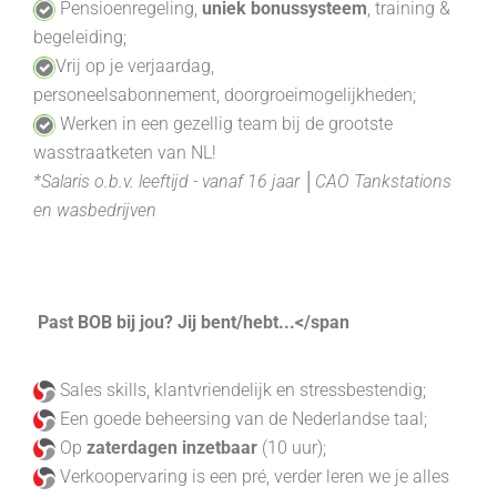
P
ensioenregeling,
uniek bonussysteem
, training &
begeleiding;
V
rij op je verjaardag,
personeelsabonnement,
doorgroeimogelijkheden;
Werken in een gezellig team bij de grootste
wasstraatketen van NL!
*
Salaris o.b.v. leeftijd - vanaf 16 jaar │CAO Tankstations
en wasbedrijven
Past BOB bij jou? Jij bent/hebt...</span
Sales skills
, k
lantvriendelijk en stressbestendig
;
E
en goede beheersing
van de Nederlandse taal;
Op
zaterdagen
inzetbaar
(10 uur)
;
Verkoopervaring is een pré, verder leren we je alles