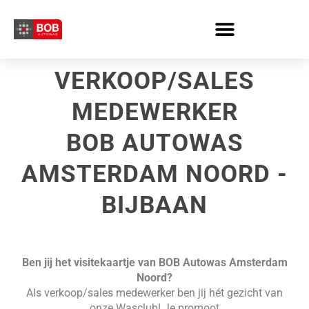
Skip
to
content
VERKOOP/SALES
MEDEWERKER
BOB AUTOWAS
AMSTERDAM NOORD -
BIJBAAN
Ben jij het visitekaartje van BOB Autowas Amsterdam
Noord?
Als verkoop/sales medewerker ben jij hét gezicht van
onze Wasclub
! Je promoot