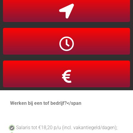
Amsterdam-Noord
Bijbaan op zaterdagen - 10 uur
Salaris tot €18,20 p/u
Werken bij een tof bedrijf?</span
S
alaris tot
€18,20
p/u
(incl. vakantiegeld/dagen);