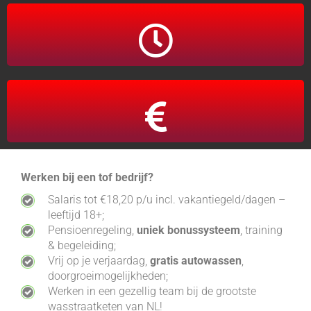
Fulltime / Parttime 16 - 38 uur
Salaris tot €18,20 p/u
Werken bij een tof bedrijf?
Salaris tot €18,20 p/u incl. vakantiegeld/dagen –
leeftijd 18+;
Pensioenregeling,
uniek bonussysteem
, training
& begeleiding;
Vrij op je verjaardag,
gratis autowassen
,
doorgroeimogelijkheden;
Werken in een gezellig team bij de grootste
wasstraatketen van NL!