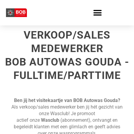
Skip
to
content
VERKOOP/SALES
MEDEWERKER
BOB AUTOWAS GOUDA -
FULLTIME/PARTTIME
Ben jij het visitekaartje van BOB Autowas Gouda?
Als verkoop/sales medewerker ben jij hét gezicht van
onze Wasclub! Je promoot
actief
onze
Wasclub
(abonnement), ontvangt en
begeleidt klanten met een glimlach en geeft advies
over onze wasprogramma's.