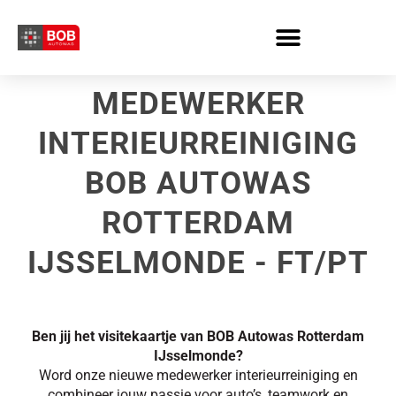
Skip
to
content
MEDEWERKER
INTERIEURREINIGING
BOB AUTOWAS
ROTTERDAM
IJSSELMONDE - FT/PT
Ben jij het visitekaartje van BOB Autowas Rotterdam
IJsselmonde?
Word onze nieuwe medewerker interieurreiniging en
combineer jouw passie voor auto’s, teamwork en