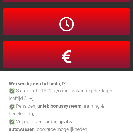
24 - 38 uur
Fulltime / Parttime
Salaris tot €18,20 p/u
Werken bij een tof bedrijf?
S
alaris tot
€18,20
p/u
incl. vakantiegeld/dagen -
leeftijd 21+
;
P
ensioen,
uniek
bonussysteem
, training &
begeleiding;
V
rij op je verjaardag,
gratis
autowassen
,
doorgroeimogelijkheden;