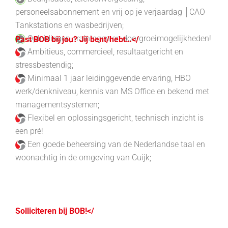
p
ersoneelsabonnement en vrij op je verjaardag
│
CAO
Tankstations en wasbedrijven;
Opleidingen, trainingen en doorgroeimogelijkheden!
Past BOB bij jou? Jij bent/hebt…</
Ambitieus, commercieel, resultaatgericht en
stressbestendig;
Minimaal 1 jaar leidinggevende ervaring, HBO
werk/denkniveau, kennis van MS Office en bekend met
managementsystemen;
Flexibel en oplossingsgericht, t
echnisch inzicht is
een pré!
Een goede beheersing van de Nederlandse taal en
w
oonachtig in de omgeving van Cuijk;
Solliciteren bij BOB!</