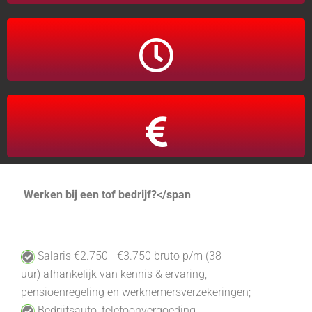
Fulltime
(o.b.v. 38 uur)
€2.750-€3.750
Werken bij een tof bedrijf?</span
Salaris €2.750 - €3.750 bruto p/m
(38
uur)
afhankelijk van kennis & ervaring,
p
ensioenregeling en werknemersverzekeringen
;
B
edrijfsauto,
telefoonvergoeding,