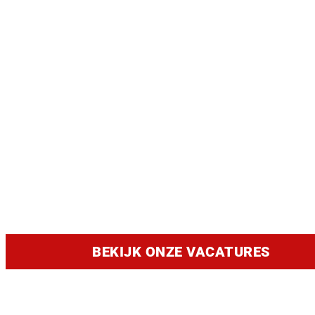
VACATU
De
K
BEKIJK ONZE VACATURES